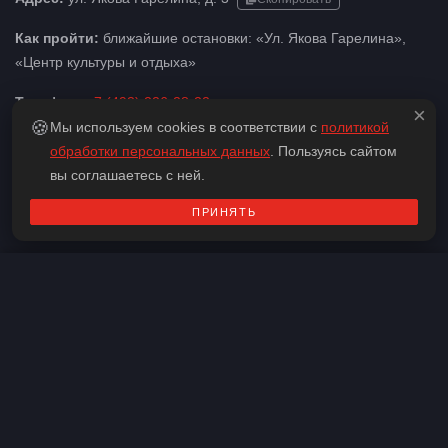
Как пройти:
ближайшие остановки: «Ул. Якова Гарелина»,
«Центр культуры и отдыха»
Телефон:
+7 (493) 226-28-22
×
🍪
Мы используем cookies в соответствии с
политикой
Веб-сайт
обработки персональных данных
. Пользуясь сайтом
вы соглашаетесь с ней.
ПРИНЯТЬ
Страшные
По кинофильмам
С актерами
Контакты
Все
Для большой компании
Средняя сложность
Мистика
Для двоих
Перформансы
Хорроры
На 6 человек
На 5 человек
На 4 человека
На 5-6 человек
Для женщин
Для мужчин